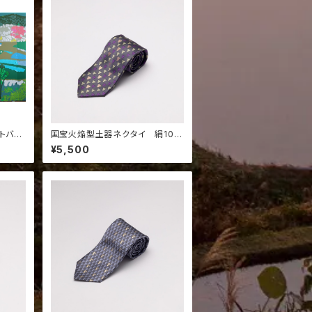
トバッ
国宝火焔型土器ネクタイ 絹10
ローカル
0％ 212Ｆ
¥5,500