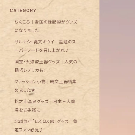
CATEGORY
ちんころ｜雪国の縁起物がグッズ
になりました
サルナシ・縄文キウイ｜話題のス
ーパーフードを召し上がれ♪
国宝・火焔型土器グッズ｜人気の
精巧レプリカも！
ファッション小物｜縄文土器柄集
めました★
松之山温泉グッズ｜日本三大薬
湯をお手軽に
北越急行「ほくほく線」グッズ｜鉄
道ファン必見♪