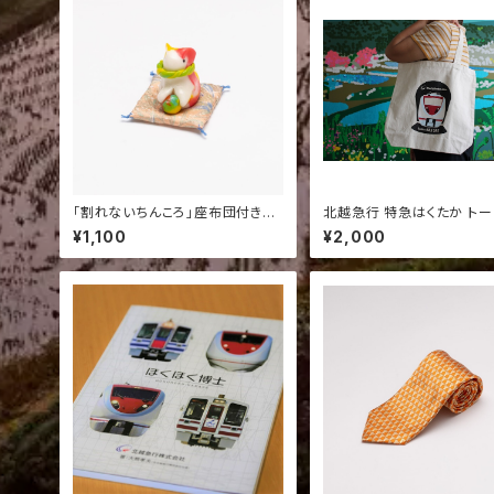
「割れないちんころ」座布団付き置
北越急行 特急はくたか トー
物（ねこ１個）
グ｜北越急行 雪国を走る
¥1,100
¥2,000
鉄道グッズ