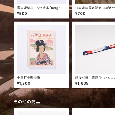
雪の妖精ネージュ絵本「neige」
日本遺産認定記念 はがきセ
枚）
¥500
¥700
十日町小唄物語
越後杉箸 箸袋（トキ）と大
¥1,200
¥1,635
その他の商品