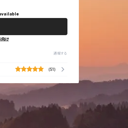
available
方向け
通報する
(51)