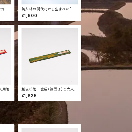
ット（7
美人林の間伐材から生まれた「び
じんばし」2膳セット
¥1,600
人用箸
越後杉箸 箸袋（笹団子）と大人
用箸
¥1,635