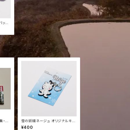
バッジ1
ナル】
集・ほ
雪の妖精ネージュ オリジナルキー
鉄道グ
ホルダー
¥400