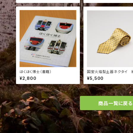
ほくほく博士（書籍）
国宝火焔型土器ネクタイ 絹
0％ 212E
¥2,800
¥5,500
商品一覧に戻る