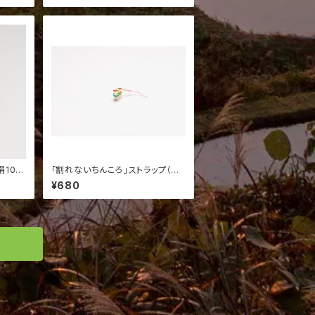
10
「割れないちんころ」ストラップ（い
ぬ）
¥680