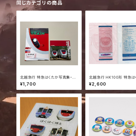
同じカテゴリの商品
北越急行 特急はくたか写真集・ほ
北越急行 HK100形 特急は
くほく線車両ガイドセット｜鉄道グ
フェイスタオル2点セット｜
¥1,700
¥2,600
ッズ 鉄道資料
ッズ