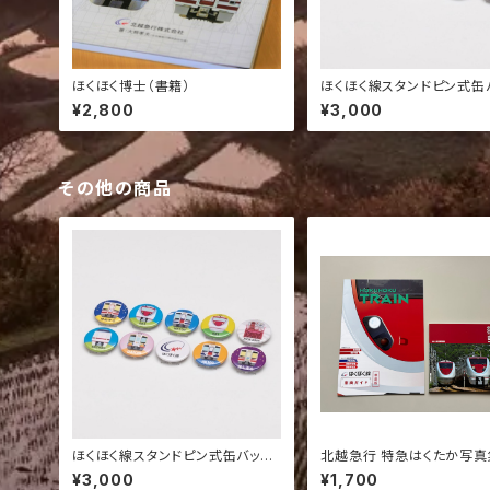
ほくほく博士（書籍）
ほくほく線スタンドピン式缶
0種セット 【北越急行オリジ
¥2,800
¥3,000
その他の商品
ほくほく線スタンドピン式缶バッジ1
北越急行 特急はくたか写真
0種セット 【北越急行オリジナル】
くほく線車両ガイドセット｜
¥3,000
¥1,700
ッズ 鉄道資料