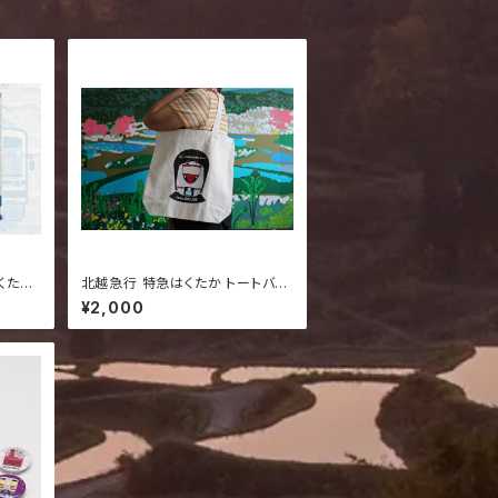
くたか
北越急行 特急はくたか トートバッ
鉄道グ
グ｜北越急行 雪国を走るローカル
¥2,000
鉄道グッズ