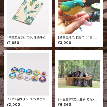
「染織工房きはだや」注染手ぬぐ
【動画を見て】自分でつくる！ 野
い（山菜）
鳥こけし工作キット
¥1,650
¥3,000
ほくほく線スタンドピン式缶バッ
［大容量］松之山温泉 発泡入浴
ジ10種セット 【北越急行オリジ
錠 30個セット｜毎日の湯浴み
¥3,000
¥6,360
ナル】
に、薬湯の恵みを