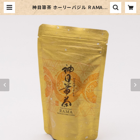
神目箒茶 ホーリーバジル ＲＡＭＡ大
ハーブティー | 【新潟県十日町市】伝
える 届ける オンラインストア