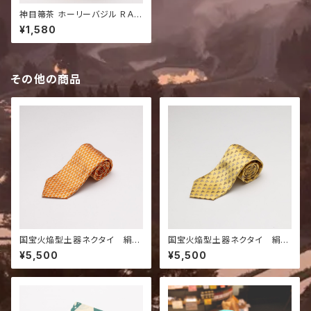
神目箒茶 ホーリーバジル ＲＡＭ
Ａ大 ハーブティー
¥1,580
その他の商品
国宝火焔型土器ネクタイ 絹10
国宝火焔型土器ネクタイ 絹10
0％ 61K
0％ 212E
¥5,500
¥5,500