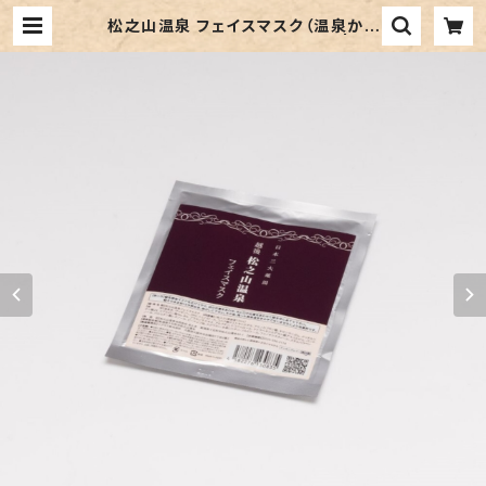
松之山温泉 フェイスマスク（温泉から
作った無添加化粧品）／3枚入り | 【新
潟県十日町市】伝える 届ける オンラ
インストア