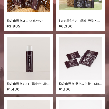
松之山温泉コスメ4点セット｜ミ
［大容量］松之山温泉 発泡入浴
スト・リップクリーム・フェイスマ
錠 30個セット｜毎日の湯浴み
¥3,905
¥6,360
スク・入浴錠
に、薬湯の恵みを
松之山温泉ミスト（温泉から作っ
松之山温泉 発泡入浴錠 5個セ
た無添加化粧水） 80g
ット
¥1,430
¥1,100