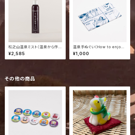
松之山温泉ミスト（温泉から作っ
温泉手ぬぐい（How to enjoy
た無添加化粧水） 200g
ONSEN）
¥2,585
¥1,000
その他の商品