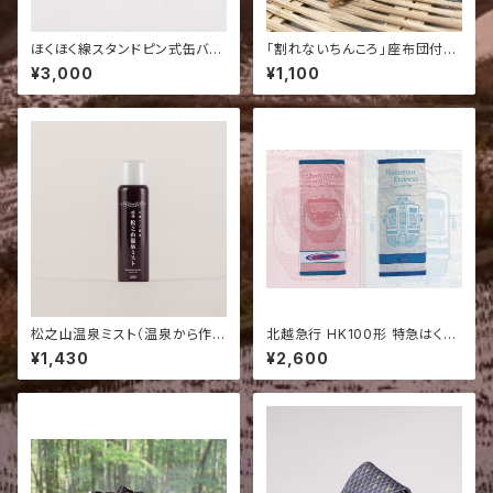
ほくほく線スタンドピン式缶バッ
「割れないちんころ」座布団付き
ジ10種セット 【北越急行オリジ
置物（いぬ１個）
¥3,000
¥1,100
ナル】
松之山温泉ミスト（温泉から作っ
北越急行 HK100形 特急はくた
た無添加化粧水） 80g
か フェイスタオル2点セット｜鉄
¥1,430
¥2,600
道グッズ