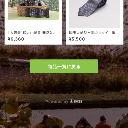
［大容量］松之山温泉 発泡入浴
国宝火焔型土器ネクタイ 絹10
錠 30個セット｜毎日の湯浴み
0％ 61M
¥6,360
¥5,500
に、薬湯の恵みを
商品一覧に戻る
© 【新潟県十日町市】伝える 届ける オンラインストア
Powered by