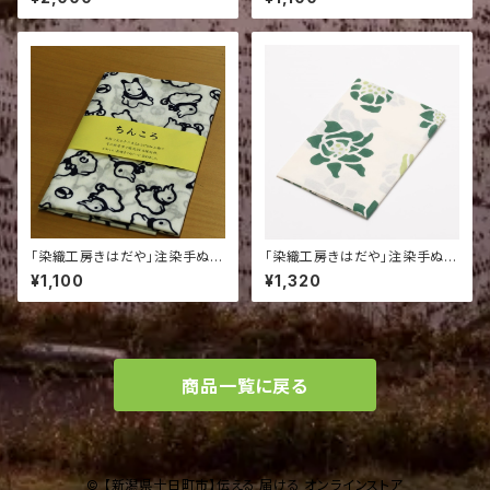
カル鉄道グッズ
「染織工房きはだや」注染手ぬぐ
「染織工房きはだや」注染手ぬぐ
い（ちんころ）
い（ふきのとう）
¥1,100
¥1,320
商品一覧に戻る
© 【新潟県十日町市】伝える 届ける オンラインストア