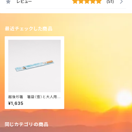
レビュー
(51)
最近チェックした商品
越後杉箸 箸袋（雪）と大人用
箸
¥1,635
同じカテゴリの商品