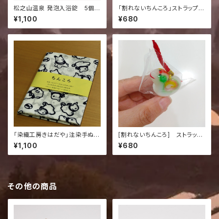
松之山温泉 発泡入浴錠 5個セ
「割れないちんころ」ストラップ
ット
（いぬ）
¥1,100
¥680
「染織工房きはだや」注染手ぬぐ
[割れないちんころ] ストラッ
い（ちんころ）
プ へび
¥1,100
¥680
その他の商品