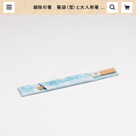
越後杉箸 箸袋（雪）と大人用箸 |
【新潟県十日町市】伝える 届ける オン
ラインストア