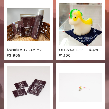
松之山温泉コスメ4点セット｜ミ
「割れないちんころ」 座布団付
スト・リップクリーム・フェイスマ
き置物 (うま1個)
¥3,905
¥1,100
スク・入浴錠