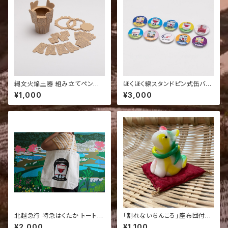
縄文火焔土器 組み立てペンスタ
ほくほく線スタンドピン式缶バッ
ンド（ボンド付き）
ジ10種セット 【北越急行オリジ
¥1,000
¥3,000
ナル】
北越急行 特急はくたか トートバ
「割れないちんころ」座布団付き
ッグ｜北越急行 雪国を走るロー
置物（いぬ１個）
¥2,000
¥1,100