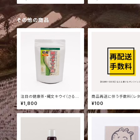
その他の商品
注目の健康茶・縄文キウイ（さるな
商品再送に伴う手数料（レタ
し）茶｜十日町産 サルナシの蔓・葉
クプラス）
¥1,800
¥100
100%使用