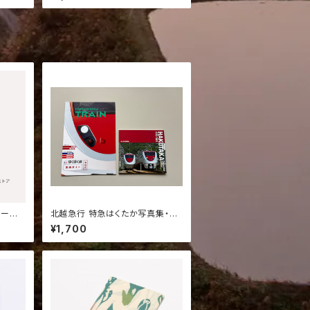
ーパッ
北越急行 特急はくたか写真集・ほ
くほく線車両ガイドセット｜鉄道グ
¥1,700
ッズ 鉄道資料