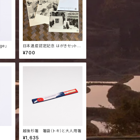
ge」
日本遺産認定記念 はがきセット（7
枚）
¥700
越後杉箸 箸袋（トキ）と大人用箸
¥1,635