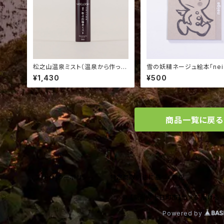
松之山温泉ミスト（温泉から作った
雪の妖精ネージュ絵本「nei
無添加化粧水） 80g
¥1,430
¥500
商品一覧に戻る
プライバシーポリシー
特定商取引法に基づく表記
© 【新潟県十日町市】伝える 届ける 
Powered by