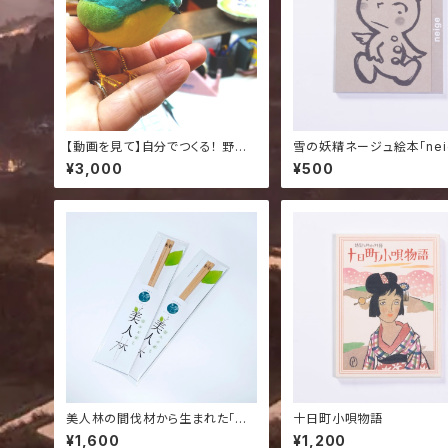
【動画を見て】自分でつくる！ 野鳥
雪の妖精ネージュ絵本「nei
こけし工作キット
¥3,000
¥500
美人林の間伐材から生まれた「び
十日町小唄物語
じんばし」2膳セット
¥1,600
¥1,200