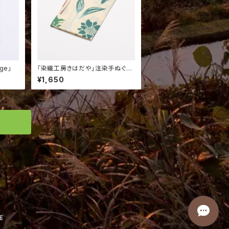
ge」
「染織工房きはだや」注染手ぬぐい
（山菜）
¥1,650
オンラインストア